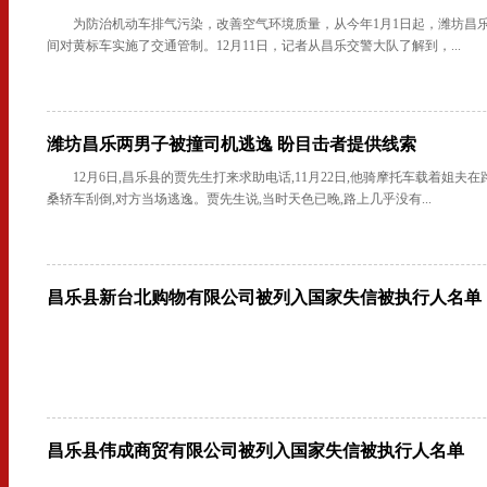
为防治机动车排气污染，改善空气环境质量，从今年1月1日起，潍坊昌
间对黄标车实施了交通管制。12月11日，记者从昌乐交警大队了解到，...
潍坊昌乐两男子被撞司机逃逸 盼目击者提供线索
12月6日,昌乐县的贾先生打来求助电话,11月22日,他骑摩托车载着姐夫
桑轿车刮倒,对方当场逃逸。贾先生说,当时天色已晚,路上几乎没有...
昌乐县新台北购物有限公司被列入国家失信被执行人名单
昌乐县伟成商贸有限公司被列入国家失信被执行人名单