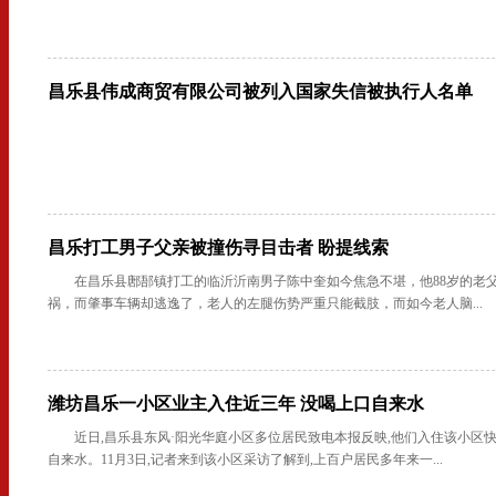
昌乐县伟成商贸有限公司被列入国家失信被执行人名单
昌乐打工男子父亲被撞伤寻目击者 盼提线索
在昌乐县鄌郚镇打工的临沂沂南男子陈中奎如今焦急不堪，他88岁的老
祸，而肇事车辆却逃逸了，老人的左腿伤势严重只能截肢，而如今老人脑...
潍坊昌乐一小区业主入住近三年 没喝上口自来水
近日,昌乐县东风·阳光华庭小区多位居民致电本报反映,他们入住该小区
自来水。11月3日,记者来到该小区采访了解到,上百户居民多年来一...