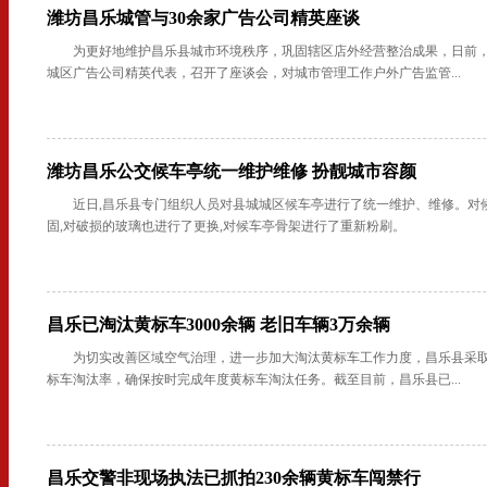
潍坊昌乐城管与30余家广告公司精英座谈
为更好地维护昌乐县城市环境秩序，巩固辖区店外经营整治成果，日前
城区广告公司精英代表，召开了座谈会，对城市管理工作户外广告监管...
潍坊昌乐公交候车亭统一维护维修 扮靓城市容颜
近日,昌乐县专门组织人员对县城城区候车亭进行了统一维护、维修。对
固,对破损的玻璃也进行了更换,对候车亭骨架进行了重新粉刷。
昌乐已淘汰黄标车3000余辆 老旧车辆3万余辆
为切实改善区域空气治理，进一步加大淘汰黄标车工作力度，昌乐县采
标车淘汰率，确保按时完成年度黄标车淘汰任务。截至目前，昌乐县已...
昌乐交警非现场执法已抓拍230余辆黄标车闯禁行