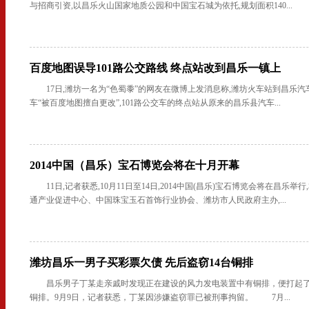
与招商引资,以昌乐火山国家地质公园和中国宝石城为依托,规划面积140...
百度地图误导101路公交路线 终点站改到昌乐一镇上
17日,潍坊一名为“色蜀黍”的网友在微博上发消息称,潍坊火车站到昌乐汽
车“被百度地图擅自更改”,101路公交车的终点站从原来的昌乐县汽车...
2014中国（昌乐）宝石博览会将在十月开幕
11日,记者获悉,10月11日至14日,2014中国(昌乐)宝石博览会将在昌乐
通产业促进中心、中国珠宝玉石首饰行业协会、潍坊市人民政府主办,...
潍坊昌乐一男子买彩票欠债 先后盗窃14台铜排
昌乐男子丁某走亲戚时发现正在建设的风力发电装置中有铜排，便打起了
铜排。9月9日，记者获悉，丁某因涉嫌盗窃罪已被刑事拘留。 7月...