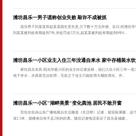
潍坊昌乐一男子谎称创业失败 敲诈不成被抓
昌乐男子刘某某和赵某某因生意失意,欠下数十万元外债。近日,经潍坊市
刘某某被判处有期徒刑7年,并处罚金5万元,赵某某被判处有期徒刑6年6...
潍坊昌乐一小区业主入住三年没通自来水 家中存桶装水饮
家住昌乐东风·阳光华庭小区的业主向记者反映，他们入住小区三年一直
地下井水，水质差无法饮用，无奈之下业主只能饮用大桶饮用水。开...
潍坊昌乐一小区"湖畔美景"变化粪池 居民不敢开窗
宫先生告诉山东广播电视台生活频道《生活帮》记者，据实际测量，这个
深2.5米，据楼体仅有不足2米的距离。随后记者电话采访了昌乐县城建...