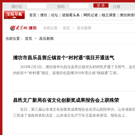
通行证
密码
注册
首页
|
潍坊
|
论坛
|
读报看头条
|
网民记者
|
独立调查
|
潍坊舆情
当前位置：
首页
>
昌乐新闻
当前位置：
首页
>
昌乐新闻
潍坊市昌乐县营丘镇首个“村村通”项目开通送气
2018年2月2日，潍坊港华为昌乐县营丘镇河头村村民开通了天然气，这
内的首个“村村通”项目。该项目也是继2016年营丘镇“镇镇通”工程...
昌邑文广新局在省文化创新奖成果报告会上获殊荣
近日，第三届山东省文化创新奖成果报告会在历山剧院举办。山东省政
三宣读了省政府表彰决定，山东省文化厅厅长王磊发表讲话。报告会上...