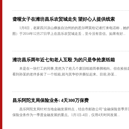
聋哑女子在潍坊昌乐农贸城走失 望好心人提供线索
1月8日，老家四川凉山彝族自治州的的惹尔呷莫给记者打来电话称，她
图）于2014年12月27日早上在昌乐农贸城走丢，至今没有音信。如果有好...
潍坊昌乐两年近七旬老人互殴 为的只是争抢废纸箱
本是在一块打工的同事,竟然为了抢几个废旧纸箱而拳脚相向。但在捡拾
看到孙某的老伴多捡了一个纸箱,就与其争吵并撕扯起来。目前,孙某...
昌乐阿陀支局保险业务: 4天300万保费
昌乐阿陀支局针对当地金融发展特点，结合市邮政公司“金融保险首季开
保险业务作为一季度金融发展的重点。1月1日-4日，仅用4天时间发展...