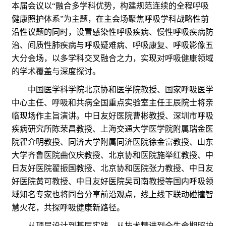
本届会议以“融合多学科优势，构建规范连续的全程呼吸
健康照护体系”为主题，在主会场聚焦呼吸学科战略性前
沿性议题的同时，设置感染性呼吸疾病、慢性呼吸疾病防
治、间质性肺疾病与呼吸疑难病、呼吸康复、呼吸影像五
大分会场，以多学科交叉融合之力，实现对呼吸健康领域
的学术覆盖与深度探讨。
中国医学科学院北京协和医学院教授、国家呼吸医学
中心主任、呼吸和共病全国重点实验室主任王辰院士将亲
临现场作主旨演讲。中日友好医院曹彬教授、深圳市呼吸
疾病研究所陈荣昌教授、上海交通大学医学院附属瑞金医
院瞿介明教授、同济大学附属同济医院徐金富教授、山东
大学齐鲁医院曲仪庆教授、北京协和医院施举红教授、中
日友好医院翟振国教授、北京协和医院张力教授、中日友
好医院黄可教授、中日友好医院吴司南教授等国内呼吸领
域知名专家也将同台分享前沿观点，线上线下联动碰撞智
慧火花，共探呼吸健康新路径。
从顶层设计到基层实践，从技术精进到全生命期照护