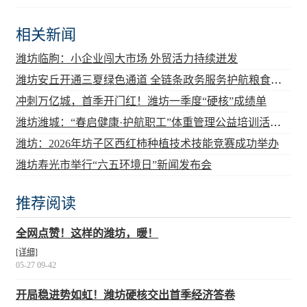
相关新闻
潍坊临朐：小企业闯大市场 外贸活力持续迸发
潍坊安丘开通三夏绿色通道 全链条政务服务护航粮食安全
冲刺万亿城，首季开门红！潍坊一季度“硬核”成绩单
潍坊潍城：“春启健康·护航职工”体重管理公益培训活动正式启动
潍坊：2026年坊子区西红柿种植技术技能竞赛成功举办
潍坊寿光市举行“六五环境日”新闻发布会
推荐阅读
全网点赞！这样的潍坊，暖！
[详细]
05-27 09-42
开局稳进势如虹！潍坊硬核交出首季经济答卷